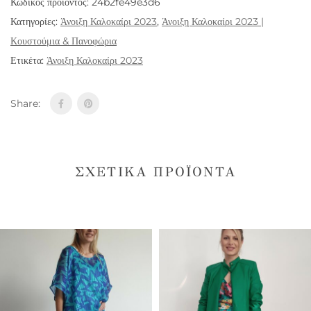
Κωδικός προϊόντος:
24b2fe49e3d6
Κατηγορίες:
Άνοιξη Καλοκαίρι 2023
,
Άνοιξη Καλοκαίρι 2023 |
Κουστούμια & Πανοφώρια
Ετικέτα:
Άνοιξη Καλοκαίρι 2023
Share:
ΣΧΕΤΙΚΆ ΠΡΟΪΌΝΤΑ