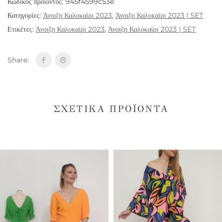
Κωδικός προϊόντος:
945f4599c53e
Κατηγορίες:
Άνοιξη Καλοκαίρι 2023
,
Άνοιξη Καλοκαίρι 2023 | SET
Ετικέτες:
Άνοιξη Καλοκαίρι 2023
,
Άνοιξη Καλοκαίρι 2023 | SET
Share:
ΣΧΕΤΙΚΆ ΠΡΟΪΌΝΤΑ