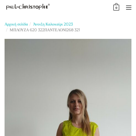
Skip
0
to
TO
content
NA
Αρχική σελίδα
Άνοιξη Καλοκαίρι 2023
ΜΠΛΟΥΖΑ 620 322ΠΑΝΤΕΛΟΝΙ268 321