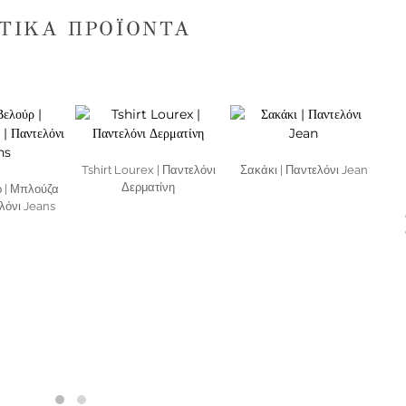
ΤΙΚΆ ΠΡΟΪΌΝΤΑ
Tshirt Lourex | Παντελόνι
Σακάκι | Παντελόνι Jean
Δερματίνη
 | Μπλούζα
λόνι Jeans
Σ