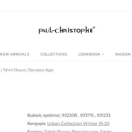
NEW ARRIVALS
COLLECTIONS
LOOKBOOK
MAISON
| Tshirt Πλεκτό | Παντελόνι Κρέπ
Κωδικός προϊόντος:
932308 , 933715 , 931233
Κατηγορία:
Urban Collection Winter 19-20
Ετικέτες:
Tshirt Πλεκτό
,
Παντελόνι κρεπ
,
Σακάκι