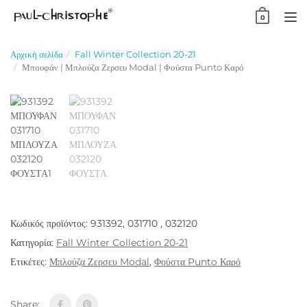
Skip
0
to
TO
content
NA
Αρχική σελίδα
Fall Winter Collection 20-21
Μπουφάν | Μπλούζα Ζερσευ Modal | Φούστα Punto Καρό
Κωδικός προϊόντος:
931392, 031710 , 032120
Κατηγορία:
Fall Winter Collection 20-21
Ετικέτες:
Μπλούζα Ζερσευ Modal
,
Φούστα Punto Καρό
Share: