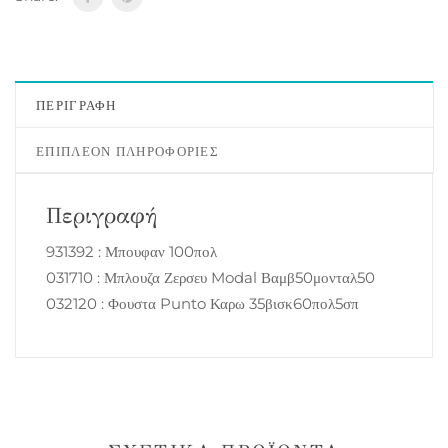
ΠΕΡΙΓΡΑΦΉ
ΕΠΙΠΛΈΟΝ ΠΛΗΡΟΦΟΡΊΕΣ
Περιγραφή
931392 : Μπουφαν 100πολ
031710 : Μπλουζα Ζερσευ Modal Βαμβ50μονταλ50
032120 : Φουστα Punto Καρω 35βισκ60πολ5σπ