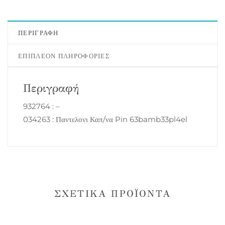
ΠΕΡΙΓΡΑΦΉ
ΕΠΙΠΛΈΟΝ ΠΛΗΡΟΦΟΡΊΕΣ
Περιγραφή
932764 : –
034263 : Παντελονι Καπ/να Pin 63bamb33pl4el
ΣΧΕΤΙΚΆ ΠΡΟΪΌΝΤΑ