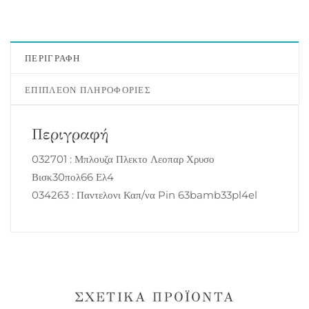
ΠΕΡΙΓΡΑΦΉ
ΕΠΙΠΛΈΟΝ ΠΛΗΡΟΦΟΡΊΕΣ
Περιγραφή
032701 : Μπλουζα Πλεκτο Λεοπαρ Χρυσο
Βισκ30πολ66 Ελ4
034263 : Παντελονι Καπ/να Pin 63bamb33pl4el
ΣΧΕΤΙΚΆ ΠΡΟΪΌΝΤΑ