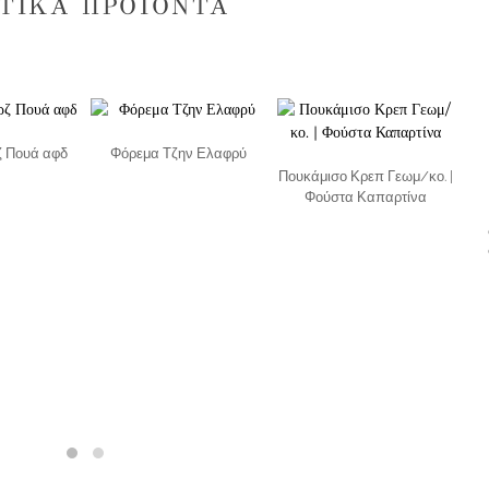
ΤΙΚΆ ΠΡΟΪΌΝΤΑ
 Πουά αφδ
Φόρεμα Τζην Ελαφρύ
Πουκάμισο Κρεπ Γεωμ/κο. |
Φούστα Καπαρτίνα
Πο