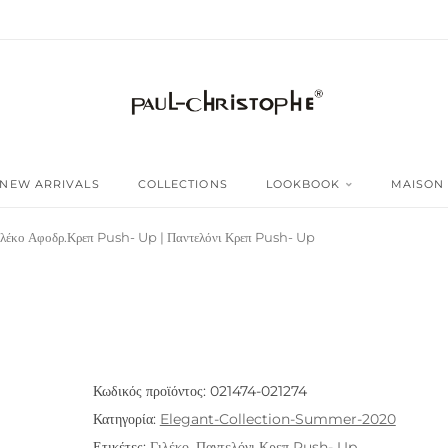
NEW ARRIVALS
COLLECTIONS
LOOKBOOK
MAISON
ιλέκο Αφοδρ.Κρεπ Push- Up | Παντελόνι Κρεπ Push- Up
Κωδικός προϊόντος:
021474-021274
Κατηγορία:
Elegant-Collection-Summer-2020
Ετικέτες:
Γιλέκο
,
Παντελόνι Κρεπ Push- Up