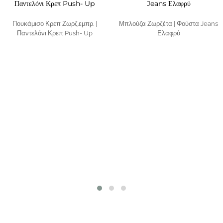
Πουκάμισο Κρεπ Ζωρζ.εμπρ. |
Μπλούζα Ζωρζέτα | Φούστα Jeans
Παντελόνι Κρεπ Push- Up
Ελαφρύ