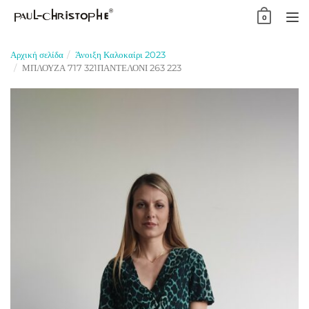
Skip
0
to
TO
content
NA
Αρχική σελίδα
Άνοιξη Καλοκαίρι 2023
ΜΠΛΟΥΖΑ 717 321ΠΑΝΤΕΛΟΝΙ 263 223