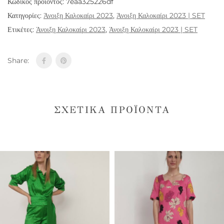
Κωδικός προϊόντος:
7eaa325226df
Κατηγορίες:
Άνοιξη Καλοκαίρι 2023
,
Άνοιξη Καλοκαίρι 2023 | SET
Ετικέτες:
Άνοιξη Καλοκαίρι 2023
,
Άνοιξη Καλοκαίρι 2023 | SET
Share:
ΣΧΕΤΙΚΆ ΠΡΟΪΌΝΤΑ