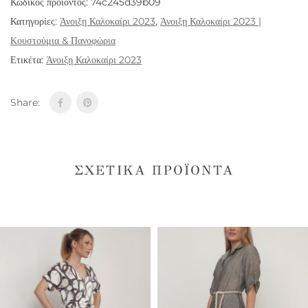
Κωδικός προϊόντος:
74c245d39b09
Κατηγορίες:
Άνοιξη Καλοκαίρι 2023
,
Άνοιξη Καλοκαίρι 2023 |
Κουστούμια & Πανοφώρια
Ετικέτα:
Άνοιξη Καλοκαίρι 2023
Share:
ΣΧΕΤΙΚΆ ΠΡΟΪΌΝΤΑ