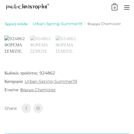
Skip
0
to
TO
content
NA
Αρχική σελίδα
Urban-Spring-Summer19
Φόρεμα Chemisier
Κωδικός προϊόντος:
924862
Κατηγορία:
Urban-Spring-Summer19
Ετικέτα:
Φόρεμα Chemisier
Share: