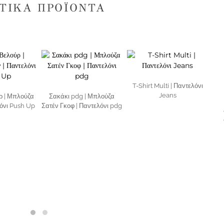
ΤΙΚΆ ΠΡΟΪΌΝΤΑ
T-Shirt Multi | Παντελόνι
Jeans
ρ | Μπλούζα
Σακάκι pdg | Μπλούζα
λόνι Push Up
Σατέν Γκοφ | Παντελόνι pdg