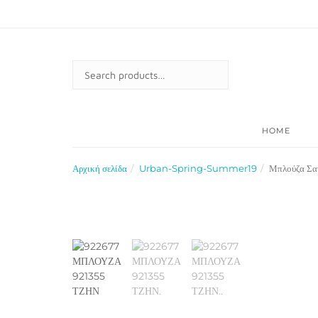
Skip
to
content
SEARCH
FOR:
HOME
Αρχική σελίδα
Urban-Spring-Summer19
Μπλούζα Σατ