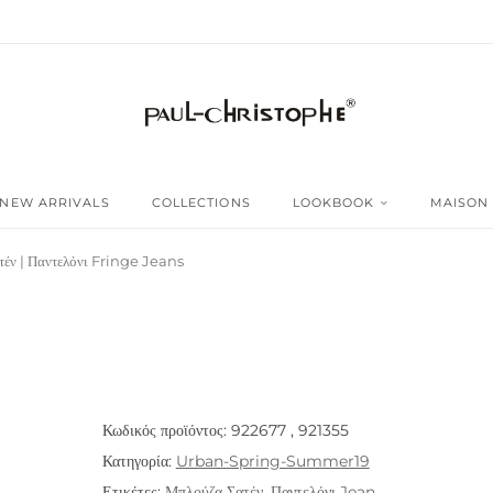
NEW ARRIVALS
COLLECTIONS
LOOKBOOK
MAISON
έν | Παντελόνι Fringe Jeans
Κωδικός προϊόντος:
922677 , 921355
Κατηγορία:
Urban-Spring-Summer19
Ετικέτες:
Μπλούζα Σατέν
,
Παντελόνι Jean