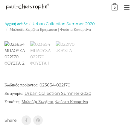
Skip
0
to
TO
content
NA
Αρχική σελίδα
Urban Collection Summer-2020
Μπλούζα Ζωρζέτα Εμπρ.πουα | Φούστα Καπαρτίνα
Κωδικός προϊόντος:
023654-022170
Κατηγορία:
Urban Collection Summer-2020
Ετικέτες:
Μπλούζα Ζωρζετα
,
Φούστα Καπαρτίνα
Share: