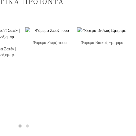
ΤΙΚΆ ΠΡΟΪΌΝΤΑ
Φόρεμα Ζωρζ.πουα
Φόρεμα Βισκοζ Εμπριμέ
εϊ Σατέν |
ρζ.εμπρ.