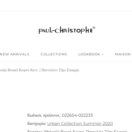
NEW ARRIVALS
COLLECTIONS
LOOKBOOK
MAISON
ύζα Βουαλ Κοφτό Κεντ. | Παντελόνι Τζην Ελαφρύ
Κωδικός προϊόντος:
022654-022233
Κατηγορία:
Urban Collection Summer-2020
Ετικέτες:
Μπλούζα Βουαλ Κοφτό
,
Παντελόνι Τζην Ελαφρύ