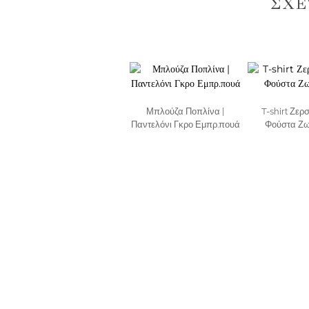
ΣΧΕ
Μπλούζα Ποπλίνα |
T-shirt Ζερσ
Παντελόνι Γκρο Εμπρ.πουά
Φούστα Ζω