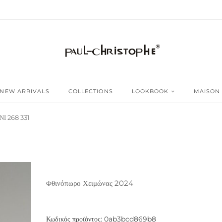
NEW ARRIVALS
COLLECTIONS
LOOKBOOK
MAISON
Ι 268 331
Φθινόπωρο Χειμώνας 2024
Κωδικός προϊόντος:
0ab3bcd869b8