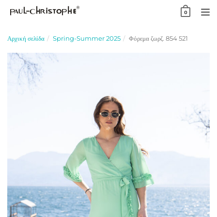
Skip
0
to
TO
content
NA
Αρχική σελίδα
Spring-Summer 2025
Φόρεμα ζωρζ. 854 521