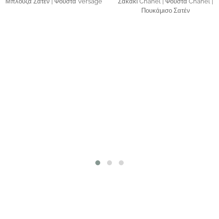
Μπλούζα Σατέν | Φούστα Versage
Σακάκι Chanel | Φούστα Chanel |
Πουκάμισο Σατέν