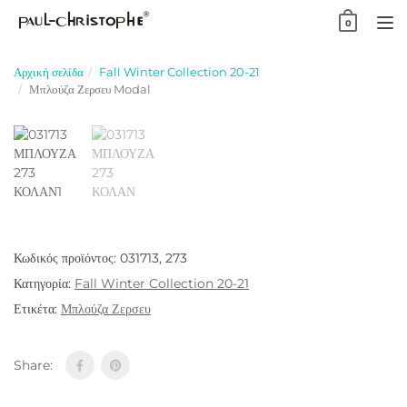
Skip
0
to
TO
content
NA
Αρχική σελίδα
Fall Winter Collection 20-21
Μπλούζα Ζερσευ Modal
Κωδικός προϊόντος:
031713, 273
Κατηγορία:
Fall Winter Collection 20-21
Ετικέτα:
Μπλούζα Ζερσευ
Share: