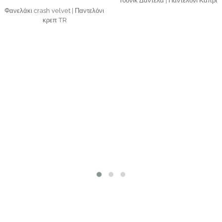
Τουνίκ Δαντέλα | Παντελόνι Κάπρι
Φανελάκι crash velvet | Παντελόνι
κρεπ TR