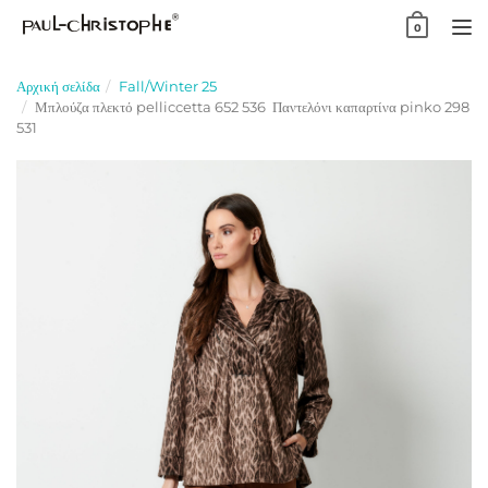
Skip
0
to
TO
content
NA
Αρχική σελίδα
Fall/Winter 25
Μπλούζα πλεκτό pelliccetta 652 536 Παντελόνι καπαρτίνα pinko 298
531