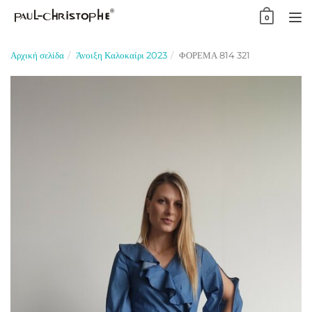
Skip
0
to
TO
content
NA
Αρχική σελίδα
Άνοιξη Καλοκαίρι 2023
ΦΟΡΕΜΑ 814 321