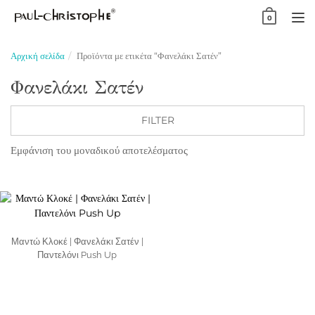
Skip
0
to
TO
content
NA
Αρχική σελίδα
Προϊόντα με ετικέτα “Φανελάκι Σατέν”
Φανελάκι Σατέν
FILTER
Εμφάνιση του μοναδικού αποτελέσματος
Μαντώ Κλοκέ | Φανελάκι Σατέν |
Παντελόνι Push Up