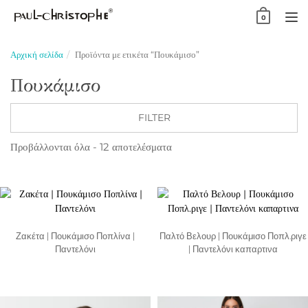
Skip
0
to
TO
content
NA
Αρχική σελίδα
Προϊόντα με ετικέτα “Πουκάμισο”
Πουκάμισο
FILTER
Προβάλλονται όλα - 12 αποτελέσματα
Ζακέτα | Πουκάμισο Ποπλίνα |
Παλτό Βελουρ | Πουκάμισο Ποπλ.ριγε
Παντελόνι
| Παντελόνι καπαρτινα