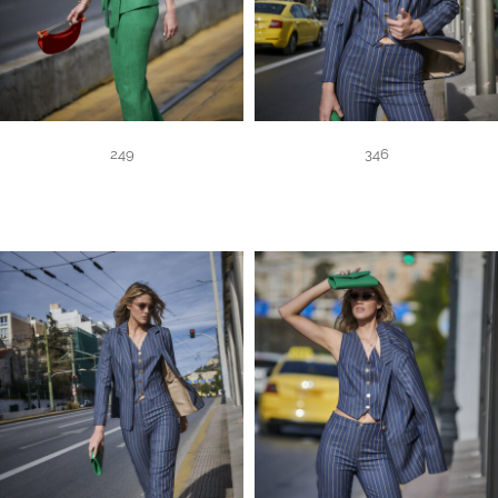
249
346