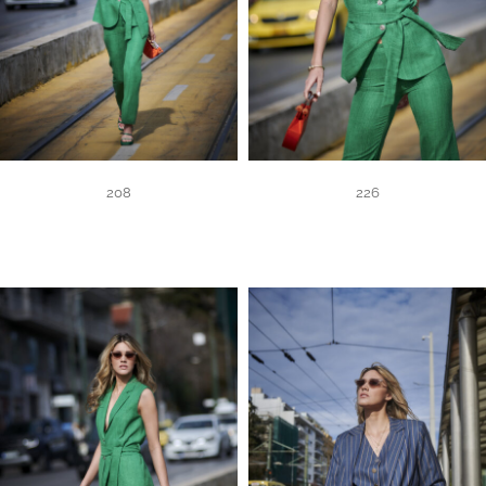
208
226