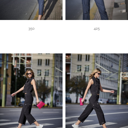
350
425