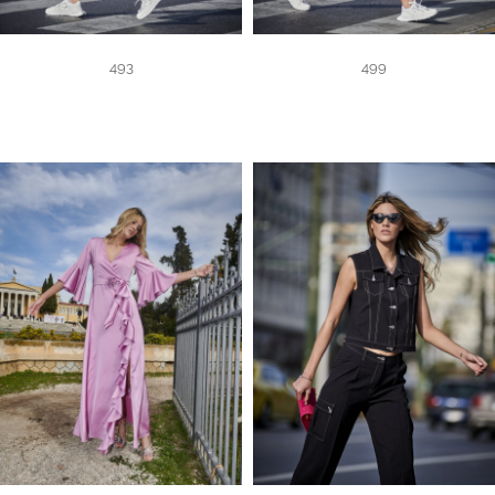
493
499