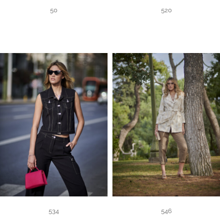
50
520
534
546