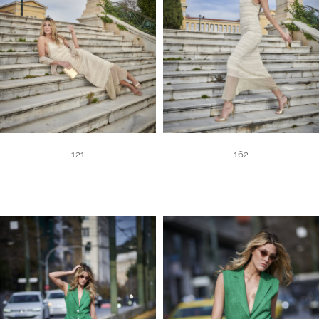
121
162