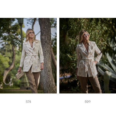
574
590